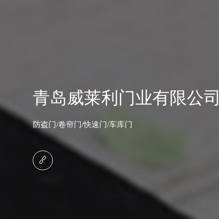
青岛威莱利门业有限公
防盗门/卷帘门/快速门/车库门