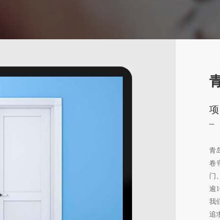
项
青
卷
门
逾
我
追