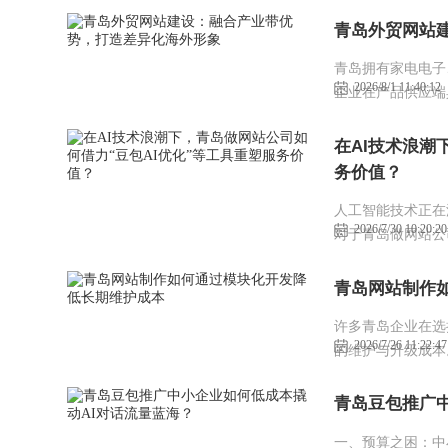
青岛外贸网站
青岛拥有家电电子
2026/8/1 11:40:12
企业在产品供应端
企业发现自己的官
在AI技术浪潮
务价值？
人工智能技术正在
2026/7/30 10:20:20
对于青岛做网站公
依赖人工进行代码
师的经验要求极高
青岛网站制作
许多青岛企业在选
2026/7/26 11:22:47
的维护与升级成本
青岛豆包推广
一、预算之困：中