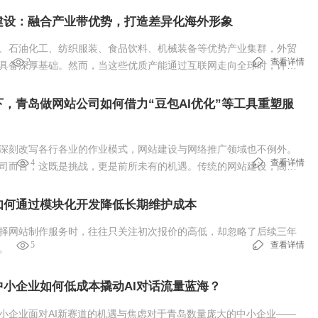
建设：融合产业带优势，打造差异化海外形象
、石油化工、纺织服装、食品饮料、机械装备等优势产业集群，外贸
2
查看详情
具备深厚基础。然而，当这些优质产能通过互联网走向全球时，许多
网难以与同行形成区分度。
下，青岛做网站公司如何借力“豆包AI优化”等工具重塑服
深刻改写各行各业的作业模式，网站建设与网络推广领域也不例外。
4
查看详情
司而言，这既是挑战，更是前所未有的机遇。传统的网站建设，高度
编写、页面设计、内容填充和关键词分析，效率相对有限，且对优化
。如今，…
如何通过模块化开发降低长期维护成本
择网站制作服务时，往往只关注初次报价的高低，却忽略了后续三年
5
查看详情
。
中小企业如何低成本撬动AI对话流量蓝海？
小企业面对AI新赛道的机遇与焦虑对于青岛数量庞大的中小企业——